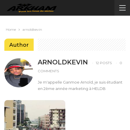
Home
arnoldkevin
Author
ARNOLDKEVIN
12 POSTS
0
COMMENTS
Je m'appelle Ganmoe Arnold, je suis étudiant
en 2ème année marketing à HELDB