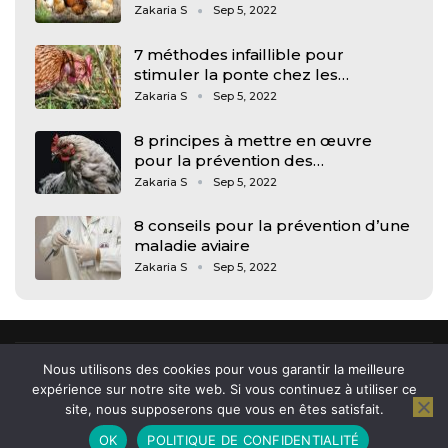
Zakaria S
Sep 5, 2022
7 méthodes infaillible pour
stimuler la ponte chez les…
Zakaria S
Sep 5, 2022
8 principes à mettre en œuvre
pour la prévention des…
Zakaria S
Sep 5, 2022
8 conseils pour la prévention d’une
maladie aviaire
Zakaria S
Sep 5, 2022
Nous utilisons des cookies pour vous garantir la meilleure
expérience sur notre site web. Si vous continuez à utiliser ce
© 2026 - Arkham, news et actu des jeunes. All Rights Reserved.
site, nous supposerons que vous en êtes satisfait.
OK
POLITIQUE DE CONFIDENTIALITÉ