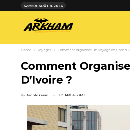
SAMEDI, AOÛT 8, 2026
Home
Voyages
Comment organiser un voyage en Côte d’Iv
Comment Organiser
D’Ivoire ?
On
Mai 4, 2021
By
Arnoldkevin