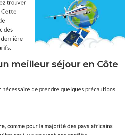
ez trouver
. Cette
de
ec des
a dernière
rifs.
un meilleur séjour en Côte
est nécessaire de prendre quelques précautions
re, comme pour la majorité des pays africains
iter car il y a souvent des conflits.