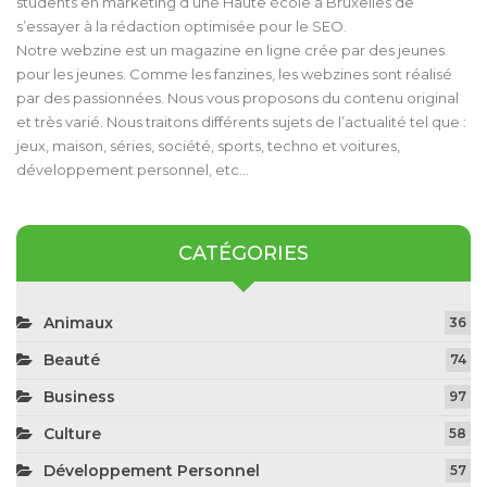
students en marketing d’une Haute école à Bruxelles de
s’essayer à la rédaction optimisée pour le SEO.
Notre webzine est un magazine en ligne crée par des jeunes
pour les jeunes. Comme les fanzines, les webzines sont réalisé
par des passionnées. Nous vous proposons du contenu original
et très varié. Nous traitons différents sujets de l’actualité tel que :
jeux, maison, séries, société, sports, techno et voitures,
développement personnel, etc…
CATÉGORIES
Animaux
36
Beauté
74
Business
97
Culture
58
Développement Personnel
57