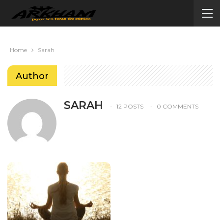
Home
Sarah
Author
SARAH
12 POSTS
0 COMMENTS