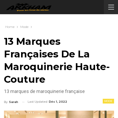
Home
Mode
13 Marques
Françaises De La
Maroquinerie Haute-
Couture
13 marques de maroquinerie française
MODE
Last Updated
Déc 1, 2022
By
Sarah