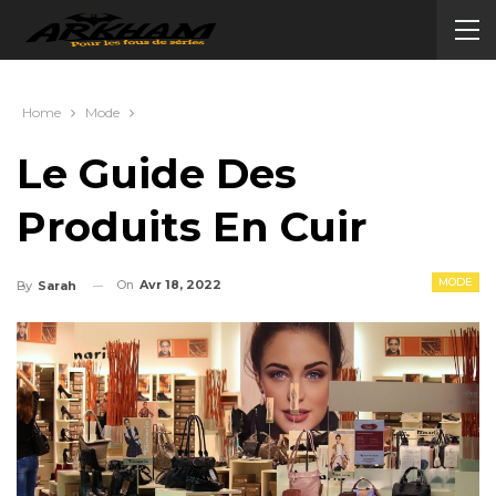
Home
Mode
Le Guide Des
Produits En Cuir
MODE
On
Avr 18, 2022
By
Sarah