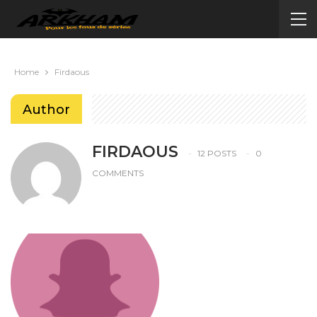
Home
Firdaous
Author
FIRDAOUS
12 POSTS
0
COMMENTS