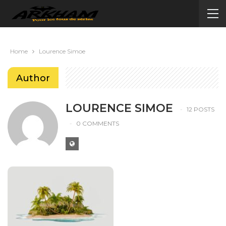
Home
Lourence Simoe
Author
LOURENCE SIMOE
12 POSTS
0 COMMENTS