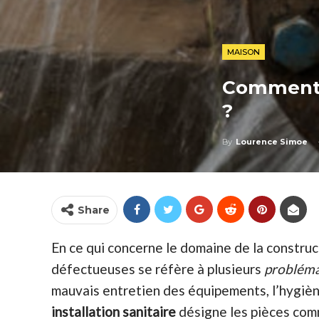
MAISON
Comment D
?
By
Lourence Simoe
Share
En ce qui concerne le domaine de la construct
défectueuses se réfère à plusieurs
probléma
mauvais entretien des équipements, l’hygiène
installation sanitaire
désigne les pièces comme