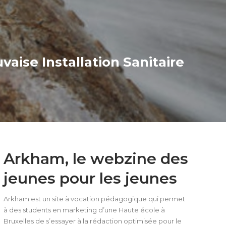
ise Installation Sanitaire
Arkham, le webzine des
jeunes pour les jeunes
Arkham est un site à vocation pédagogique qui permet
à des students en marketing d’une Haute école à
Bruxelles de s’essayer à la rédaction optimisée pour le