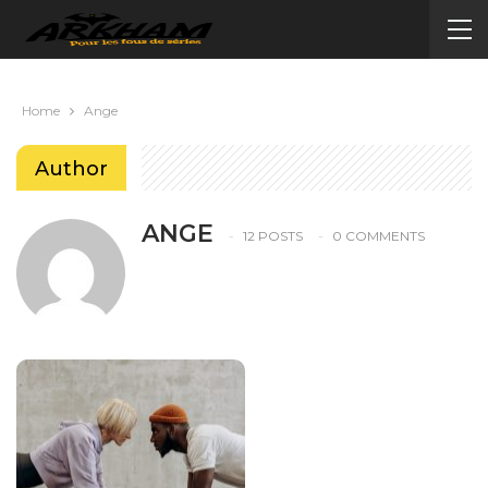
Home
Ange
Author
ANGE
12 POSTS
0 COMMENTS