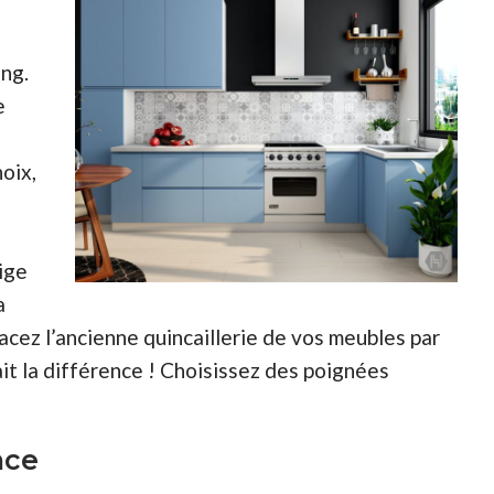
ng.
e
hoix,
ige
a
lacez l’ancienne quincaillerie de vos meubles par
fait la différence ! Choisissez des poignées
nce