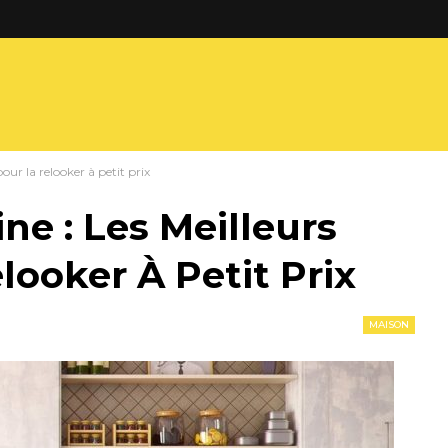
our la relooker à petit prix
ne : Les Meilleurs
looker À Petit Prix
MAISON