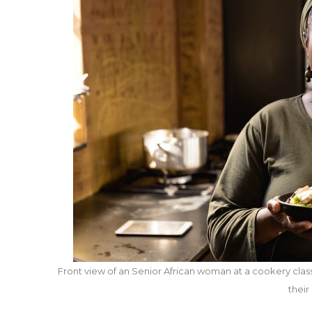
Front view of an Senior African woman at a cookery class
their