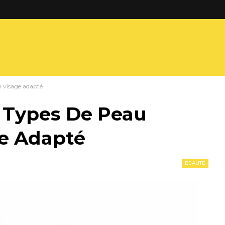
n visage adapté
s Types De Peau
ge Adapté
BEAUTÉ