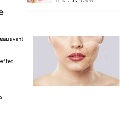
Laura
Août 13, 2022
e
peau
avant
’effet
es