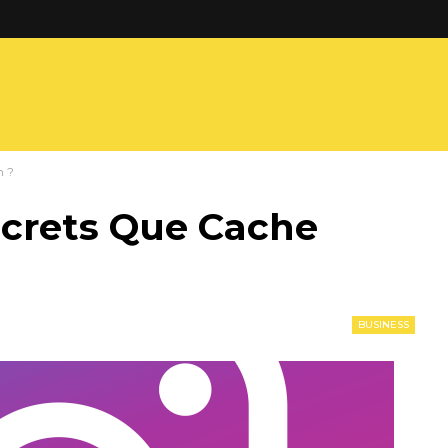
m ?
ecrets Que Cache
BUSINESS