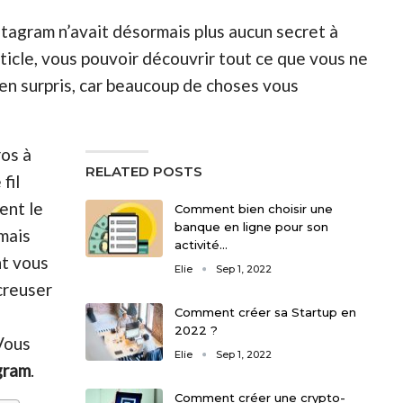
tagram n’avait désormais plus aucun secret à
rticle, vous pouvoir découvrir tout ce que vous ne
en surpris, car beaucoup de choses vous
os à
RELATED POSTS
fil
ent le
Comment bien choisir une
banque en ligne pour son
mais
activité…
nt vous
Elie
Sep 1, 2022
 creuser
Comment créer sa Startup en
2022 ?
ous
Elie
Sep 1, 2022
gram
.
Comment créer une crypto-