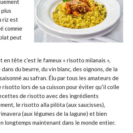
iquement
 plus
 riz est
éré comme
 plat peut
 en tête c’est le fameux « risotto milanais »,
é dans du beurre, du vin blanc, des oignons, de la
saisonné au safran. Élu par tous les amateurs de
 risotto lors de sa cuisson pour éviter qu’il colle
s recettes de risotto avec des ingrédients
nt, le risotto alla pilòta (aux saucisses),
 Primavera (aux légumes de la lagune) et bien
ien longtemps maintenant dans le monde entier.