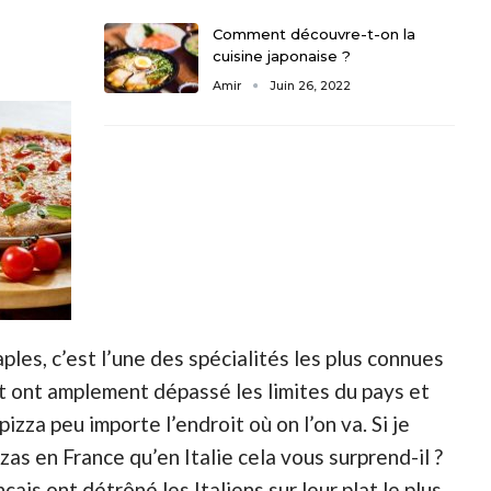
Comment découvre-t-on la
cuisine japonaise ?
Amir
Juin 26, 2022
les, c’est l’une des spécialités les plus connues
at ont amplement dépassé les limites du pays et
izza peu importe l’endroit où on l’on va. Si je
as en France qu’en Italie cela vous surprend-il ?
çais ont détrôné les Italiens sur leur plat le plus