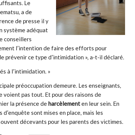
uffisants. Le
uematsu, a de
ence de presse il y
 un système adéquat
de conseillers
lement l’intention de faire des efforts pour
e prévenir ce type d’intimidation », a-t-il déclaré.
s à l’intimidation. »
ncipale préoccupation demeure. Les enseignants,
e voient pas tout. Et pour des raisons de
nier la présence de
harcèlement
en leur sein. En
s d’enquête sont mises en place, mais les
souvent décevants pour les parents des victimes.