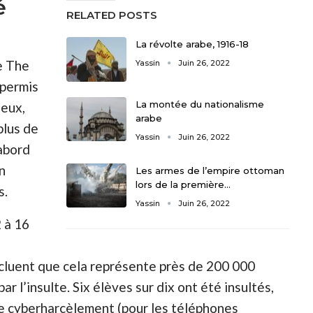
é
RELATED POSTS
La révolte arabe, 1916-18
e The
Yassin
Juin 26, 2022
 permis
La montée du nationalisme
ieux,
arabe
plus de
Yassin
Juin 26, 2022
’abord
n
Les armes de l’empire ottoman
lors de la première…
s.
Yassin
Juin 26, 2022
 à 16
ncluent que cela représente près de 200 000
r l’insulte. Six élèves sur dix ont été insultés,
le cyberharcèlement (pour les téléphones