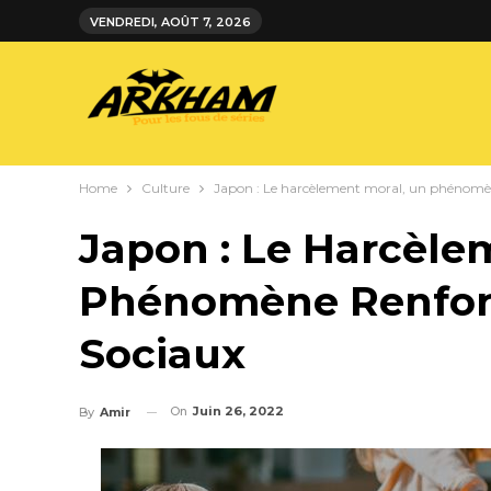
VENDREDI, AOÛT 7, 2026
Home
Culture
Japon : Le harcèlement moral, un phénomène
Japon : Le Harcèle
Phénomène Renforc
Sociaux
On
Juin 26, 2022
By
Amir