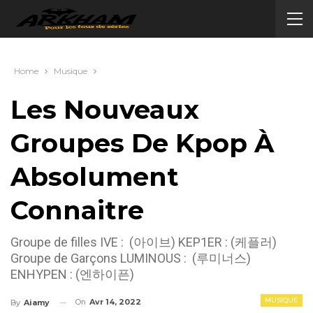
Home
Musique
Les Nouveaux
Groupes De Kpop À
Absolument
Connaitre
Groupe de filles IVE : (아이브) KEP1ER : (케플러)
Groupe de Garçons LUMINOUS : (루미너스)
ENHYPEN : (엔하이픈)
MUSIQUE
On
Avr 14, 2022
By
Aiamy