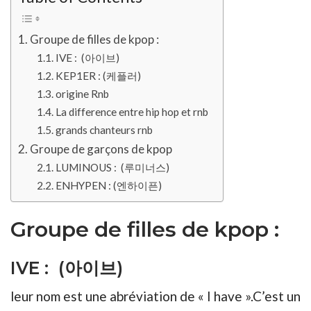
Groupe de filles de kpop :
IVE : (아이브)
KEP1ER : (케플러)
origine Rnb
La difference entre hip hop et rnb
grands chanteurs rnb
Groupe de garçons de kpop
LUMINOUS : (루미너스)
ENHYPEN : (엔하이픈)
Groupe de filles de kpop :
IVE : (아이브)
leur nom est une abréviation de « I have ».C’est un