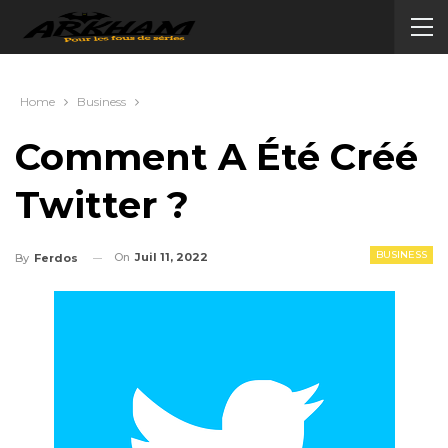
Home
Business
Comment A Été Créé
Twitter ?
BUSINESS
On
Juil 11, 2022
By
Ferdos