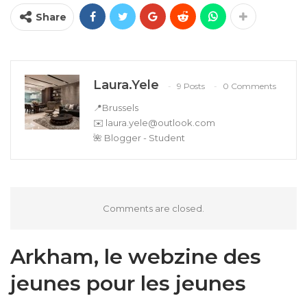
Share
Laura.Yele
9 Posts
0 Comments
📍Brussels
✉️
laura.yele@outlook.com
🌺 Blogger - Student
Comments are closed.
Arkham, le webzine des
jeunes pour les jeunes