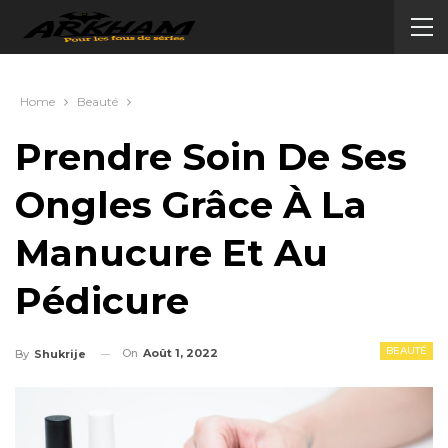
Home
Beauté
Prendre Soin De Ses
Ongles Grâce À La
Manucure Et Au
Pédicure
BEAUTÉ
On
Août 1, 2022
By
Shukrije