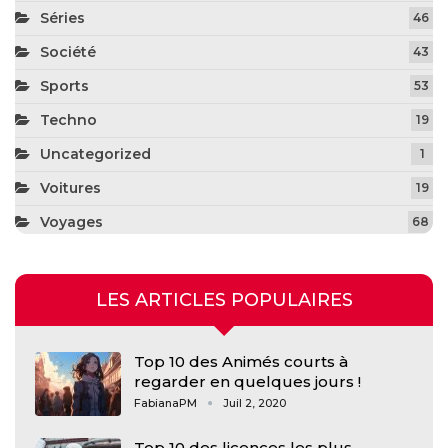
Séries
46
Société
43
Sports
53
Techno
19
Uncategorized
1
Voitures
19
Voyages
68
LES ARTICLES POPULAIRES
Top 10 des Animés courts à
regarder en quelques jours !
FabianaPM
Juil 2, 2020
Top 10 des licences les plus