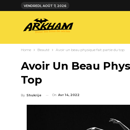
VENDREDI, AOÛT 7, 2026
Home
Beauté
Avoir un beau physique fait partie du top
Avoir Un Beau Phys
Top
On
Avr 14, 2022
By
Shukrije