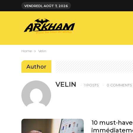
VENDREDI, AOÛT 7, 2026
Home
Velin
Author
VELIN
1 POSTS
0 COMMENTS
10 must-hav
immédiateme