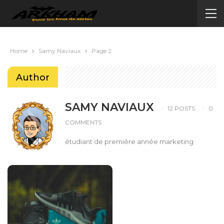
Home
Samy Naviaux
Page 2
Author
SAMY NAVIAUX
12 POSTS
0
COMMENTS
étudiant de première année marketing