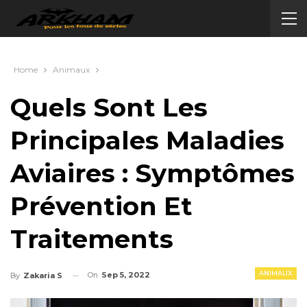
Home
Animaux
Quels Sont Les
Principales Maladies
Aviaires : Symptômes
Prévention Et
Traitements
ANIMAUX
On
Sep 5, 2022
By
Zakaria S