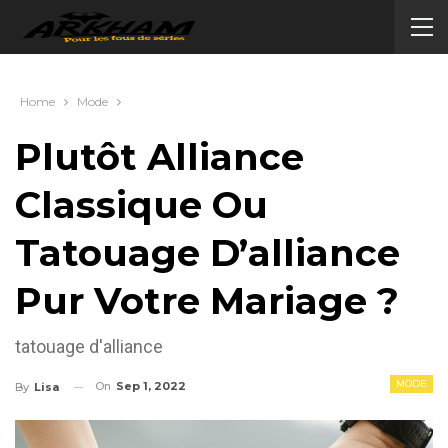
Home
Mode
Plutôt Alliance
Classique Ou
Tatouage D’alliance
Pur Votre Mariage ?
tatouage d'alliance
MODE
On
Sep 1, 2022
By
Lisa